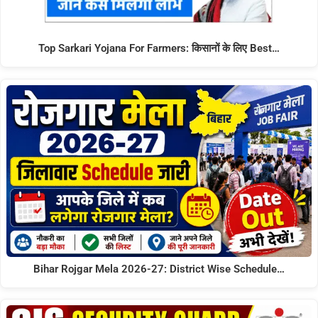
Top Sarkari Yojana For Farmers: किसानों के लिए Best…
Bihar Rojgar Mela 2026-27: District Wise Schedule…