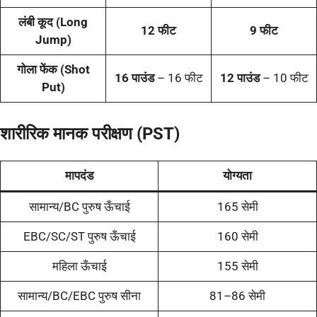
लंबी कूद (Long
12 फीट
9 फीट
Jump)
गोला फेंक (Shot
16 पाउंड
– 16 फीट
12 पाउंड
– 10 फीट
Put)
शारीरिक मानक परीक्षण (PST)
मापदंड
योग्यता
सामान्य/BC पुरुष ऊँचाई
165 सेमी
EBC/SC/ST पुरुष ऊँचाई
160 सेमी
महिला ऊँचाई
155 सेमी
सामान्य/BC/EBC पुरुष सीना
81–86 सेमी