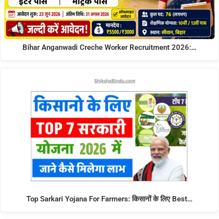
Bihar Anganwadi Creche Worker Recruitment 2026:…
Top Sarkari Yojana For Farmers: किसानों के लिए Best…