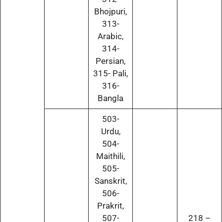
Bhojpuri,
313-
Arabic,
314-
Persian,
315- Pali,
316-
Bangla
503-
Urdu,
504-
Maithili,
505-
Sanskrit,
506-
Prakrit,
507-
218 –