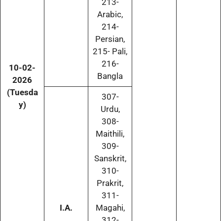
213-
Arabic,
214-
Persian,
215- Pali,
216-
10-02-
Bangla
2026
(Tuesda
307-
y)
Urdu,
308-
Maithili,
309-
Sanskrit,
310-
Prakrit,
311-
I.A.
Magahi,
312-