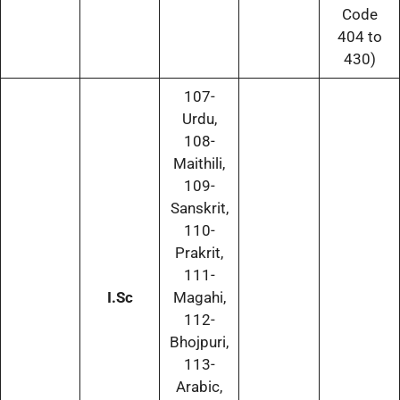
Code
404 to
430)
107-
Urdu,
108-
Maithili,
109-
Sanskrit,
110-
Prakrit,
111-
I.Sc
Magahi,
112-
Bhojpuri,
113-
Arabic,