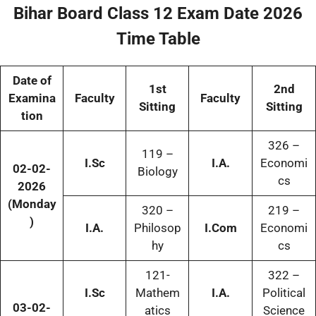
Bihar Board Class 12 Exam Date 2026
Time Table
Date of
1st
2nd
Examina
Faculty
Faculty
Sitting
Sitting
tion
326 –
119 –
I.Sc
I.A.
Economi
02-02-
Biology
cs
2026
(Monday
320 –
219 –
)
I.A.
Philosop
I.Com
Economi
hy
cs
121-
322 –
I.Sc
Mathem
I.A.
Political
03-02-
atics
Science