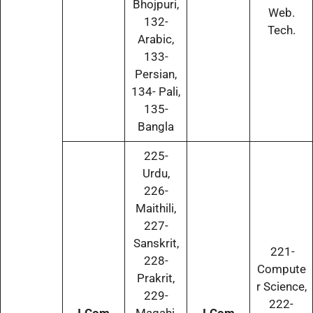
Bhojpuri,
Web.
132-
Tech.
Arabic,
133-
Persian,
134- Pali,
135-
Bangla
225-
Urdu,
226-
Maithili,
227-
Sanskrit,
221-
228-
Compute
Prakrit,
r Science,
229-
222-
I.Com
Magahi,
I.Com