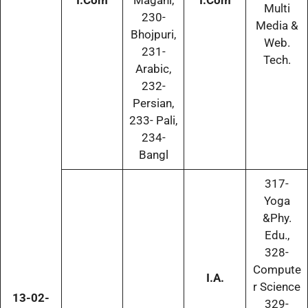
Multi
230-
Media &
Bhojpuri,
Web.
231-
Tech.
Arabic,
232-
Persian,
233- Pali,
234-
Bangl
317-
Yoga
&Phy.
Edu.,
328-
Compute
I.A.
r Science
13-02-
329-