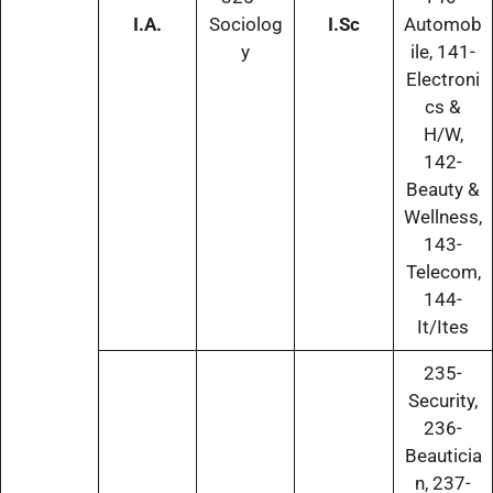
I.A.
Sociolog
I.Sc
Automob
y
ile, 141-
Electroni
cs &
H/W,
142-
Beauty &
Wellness,
143-
Telecom,
144-
It/Ites
235-
Security,
236-
Beauticia
n, 237-