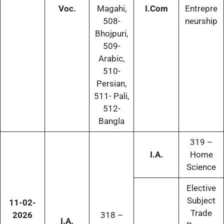
Voc.
Magahi,
I.Com
Entrepre
508-
neurship
Bhojpuri,
509-
Arabic,
510-
Persian,
511- Pali,
512-
Bangla
319 –
I.A.
Home
Science
Elective
Subject
11-02-
Trade
2026
318 –
I.A.