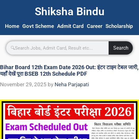
Shiksha Bindu
Home
Govt Scheme
Admit Card
Career
Scholarship
S
Search
Bihar Board 12th Exam Date 2026 Out: इंटर टाइम टेबल जारी,
यहाँ देखें पूरा BSEB 12th Schedule PDF
November 29, 2025
by
Neha Parjapati