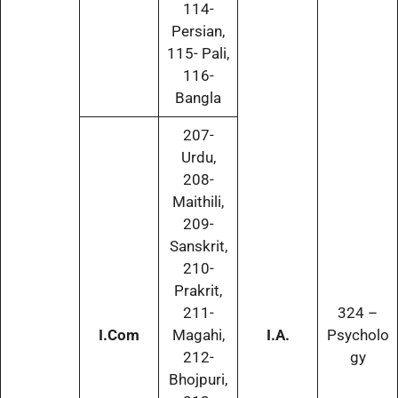
114-
Persian,
115- Pali,
116-
Bangla
207-
Urdu,
208-
Maithili,
209-
Sanskrit,
210-
Prakrit,
211-
324 –
I.Com
Magahi,
I.A.
Psycholo
212-
gy
Bhojpuri,