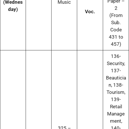
Paper –
(Wednes
Music
2
day)
Voc.
(From
Sub.
Code
431 to
457)
136-
Security,
137-
Beauticia
n, 138-
Tourism,
139-
Retail
Manage
ment,
325 –
140-