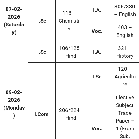
305/330
07-02-
I.A.
118 –
– English
2026
I.Sc
Chemistr
(Saturda
403 –
y
Voc.
y)
English
106/125
321 –
I.Sc
I.A.
– Hindi
History
120 –
I.Sc
Agricultu
re
09-02-
Elective
2026
Subject
(Monday
206/224
Trade
I.Com
)
– Hindi
Paper –
Voc.
1 (From
Sub.