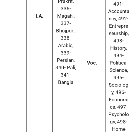
Prakrit,
491-
336-
Accounta
I.A.
Magahi,
ncy, 492-
337-
Entrepre
Bhojpuri,
neurship,
338-
493-
Arabic,
History,
339-
494-
Persian,
Voc.
Political
340- Pali,
Science,
341-
495-
Bangla
Sociolog
y, 496-
Economi
cs, 497-
Psycholo
gy, 498-
Home