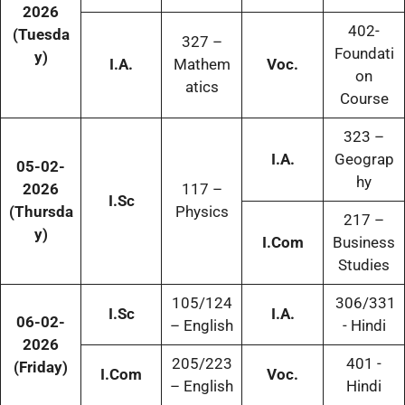
2026
402-
(Tuesda
327 –
Foundati
y)
I.A.
Mathem
Voc.
on
atics
Course
323 –
I.A.
Geograp
05-02-
hy
2026
117 –
I.Sc
(Thursda
Physics
217 –
y)
I.Com
Business
Studies
105/124
306/331
I.Sc
I.A.
06-02-
– English
- Hindi
2026
205/223
401 -
(Friday)
I.Com
Voc.
– English
Hindi