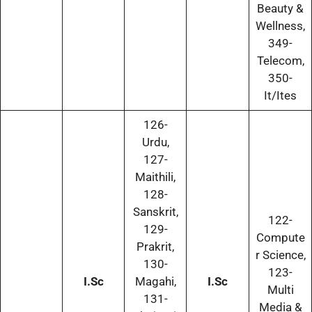
Beauty &
Wellness,
349-
Telecom,
350-
It/Ites
126-
Urdu,
127-
Maithili,
128-
Sanskrit,
122-
129-
Compute
Prakrit,
r Science,
130-
123-
I.Sc
Magahi,
I.Sc
Multi
131-
Media &