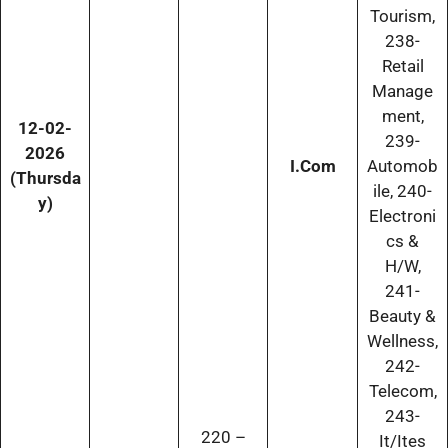
Tourism,
238-
Retail
Manage
ment,
12-02-
239-
2026
I.Com
Automob
(Thursda
ile, 240-
y)
Electroni
cs &
H/W,
241-
Beauty &
Wellness,
242-
Telecom,
243-
220 –
It/Ites