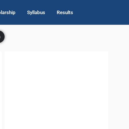
larship
Syllabus
Results
h