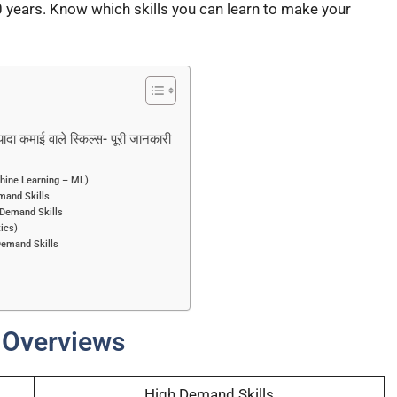
0 years. Know which skills you can learn to make your
 कमाई वाले स्किल्स- पूरी जानकारी
Machine Learning – ML)
emand Skills
h Demand Skills
tics)
 Demand Skills
 Overviews
High Demand Skills