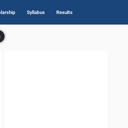
larship
Syllabus
Results
h