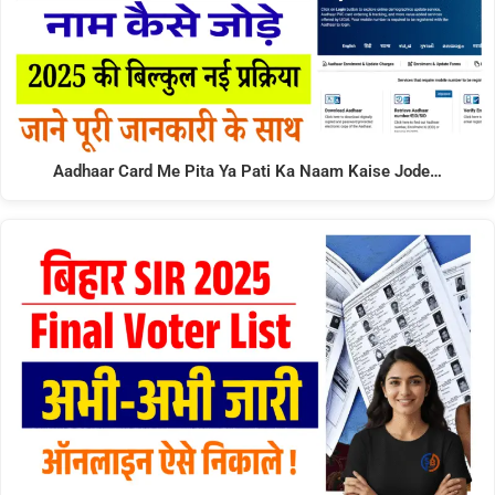
Aadhaar Card Me Pita Ya Pati Ka Naam Kaise Jode…