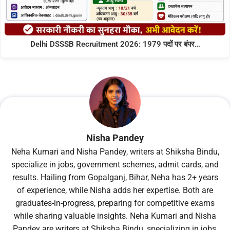
Delhi DSSSB Recruitment 2026: 1979 पदों पर बंपर…
Nisha Pandey
Neha Kumari and Nisha Pandey, writers at Shiksha Bindu,
specialize in jobs, government schemes, admit cards, and
results. Hailing from Gopalganj, Bihar, Neha has 2+ years
of experience, while Nisha adds her expertise. Both are
graduates-in-progress, preparing for competitive exams
while sharing valuable insights. Neha Kumari and Nisha
Pandey are writers at Shiksha Bindu, specializing in jobs,