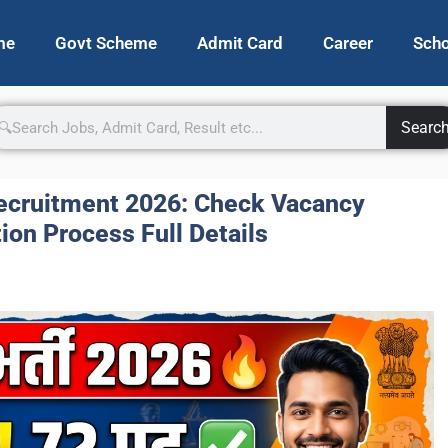
me
Govt Scheme
Admit Card
Career
Scho
Searc
Recruitment 2026: Check Vacancy
tion Process Full Details