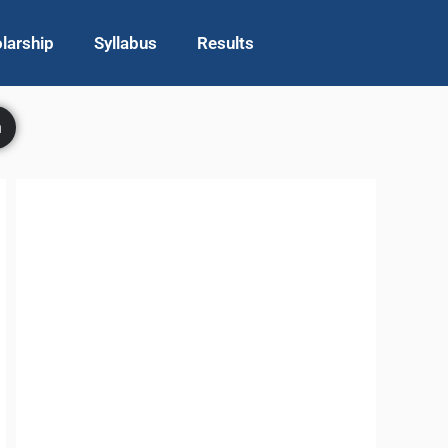
larship
Syllabus
Results
h