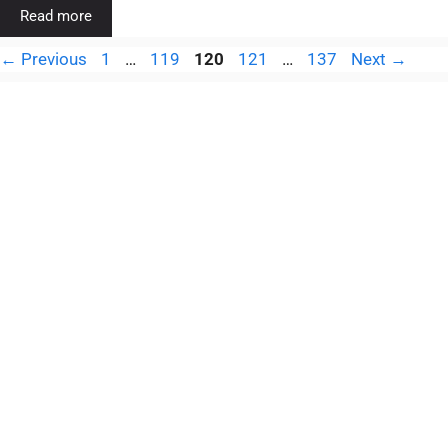
Read more
←
Previous
1
…
119
120
121
…
137
Next
→