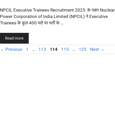
NPCIL Executive Trainees Recruitment 2025: के तहत Nuclear
Power Corporation of India Limited (NPCIL) ने Executive
Trainees के कुल 400 पदों पर भर्ती के …
Read more
←
Previous
1
…
113
114
115
…
125
Next
→