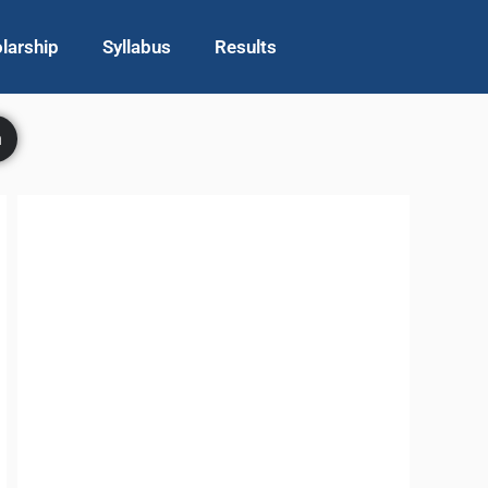
larship
Syllabus
Results
h