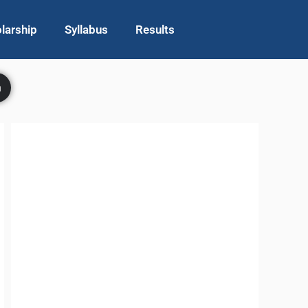
larship
Syllabus
Results
h