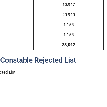
10,947
20,940
1,155
1,155
33,042
ice Constable Rejected List
cted List