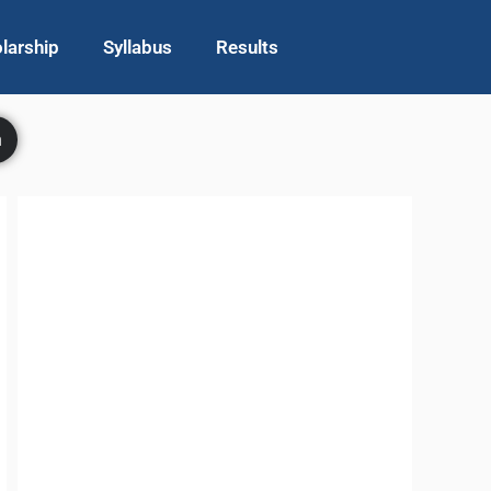
larship
Syllabus
Results
h